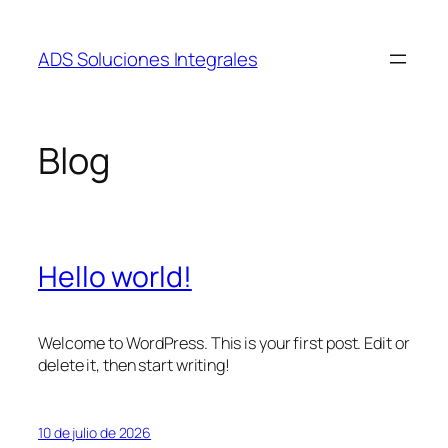
Saltar
al
ADS Soluciones Integrales
contenido
Blog
Hello world!
Welcome to WordPress. This is your first post. Edit or
delete it, then start writing!
10 de julio de 2026